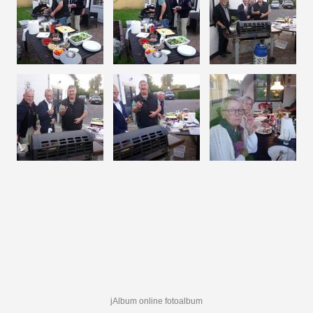
jAlbum online fotoalbum