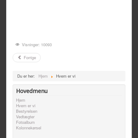
Visninger: 10093
Forrige
Du er her:
Hjem
Hvem er vi
Hovedmenu
Hjem
Hvem er vi
Bestyrelsen
Vedtægter
Fotoalbum
Kolonnekørsel